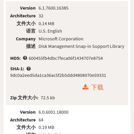
Version
6.1.7600.16385
Architecture
32
文件大小
0.14 MB
语言
U.S. English
Company
Microsoft Corporation
描述
Disk Management Snap-in Support Library
MD5:
600455fb4dbc7feca06f1434707e8754
SHA-1:
9dc0a2eed5da1ca36ac5f2b5ddd4808970e59331
下载
Zip 文件大小:
72.5 kb
Version
6.0.6001.18000
Architecture
64
文件大小
0.19 MB