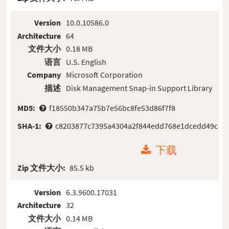
Version
10.0.10586.0
Architecture
64
文件大小
0.18 MB
语言
U.S. English
Company
Microsoft Corporation
描述
Disk Management Snap-in Support Library
MD5:
f18550b347a75b7e56bc8fe53d86f7f8
SHA-1:
c8203877c7395a4304a2f844edd768e1dcedd49c
下载
Zip 文件大小:
85.5 kb
Version
6.3.9600.17031
Architecture
32
文件大小
0.14 MB