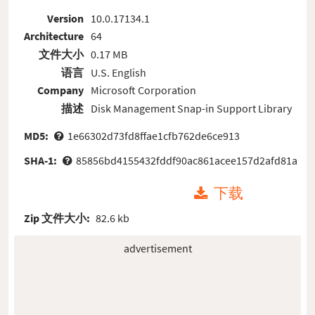
Version
10.0.17134.1
Architecture
64
文件大小
0.17 MB
语言
U.S. English
Company
Microsoft Corporation
描述
Disk Management Snap-in Support Library
MD5:
1e66302d73fd8ffae1cfb762de6ce913
SHA-1:
85856bd4155432fddf90ac861acee157d2afd81a
下载
Zip 文件大小:
82.6 kb
advertisement