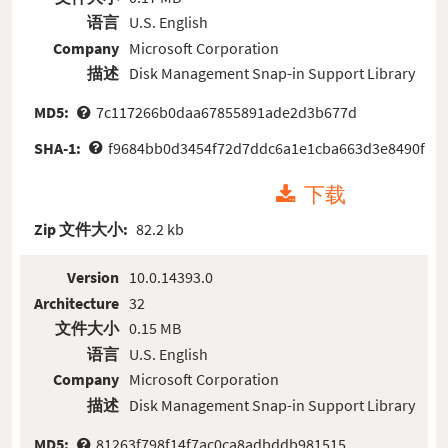
语言
U.S. English
Company
Microsoft Corporation
描述
Disk Management Snap-in Support Library
MD5:
7c117266b0daa67855891ade2d3b677d
SHA-1:
f9684bb0d3454f72d7ddc6a1e1cba663d3e8490f
下载
Zip 文件大小:
82.2 kb
Version
10.0.14393.0
Architecture
32
文件大小
0.15 MB
语言
U.S. English
Company
Microsoft Corporation
描述
Disk Management Snap-in Support Library
MD5:
81263f798f14f7ac0ca8adbddb981515