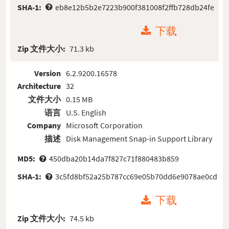
SHA-1:
eb8e12b5b2e7223b900f381008f2ffb728db24fe
下载
Zip 文件大小:
71.3 kb
Version
6.2.9200.16578
Architecture
32
文件大小
0.15 MB
语言
U.S. English
Company
Microsoft Corporation
描述
Disk Management Snap-in Support Library
MD5:
450dba20b14da7f827c71f880483b859
SHA-1:
3c5fd8bf52a25b787cc69e05b70dd6e9078ae0cd
下载
Zip 文件大小:
74.5 kb