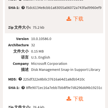
SHA-1:
f5dc6134e8cbb1a83055a06072a743fad9960ef9
下载
Zip 文件大小:
75.2 kb
Version
10.0.10586.0
Architecture
32
文件大小
0.15 MB
语言
U.S. English
Company
Microsoft Corporation
描述
Disk Management Snap-in Support Library
MD5:
225df322e8b0c37616a64d1a8db5410c
SHA-1:
8ffe9071ec16a7ebb7bb8f9e7d6296dd4b19231c
下载
Zip 文件大小:
76.4 kb