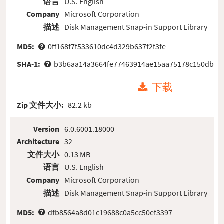
语言
U.S. English
Company
Microsoft Corporation
描述
Disk Management Snap-in Support Library
MD5:
0ff168f7f533610dc4d329b637f2f3fe
SHA-1:
b3b6aa14a3664fe77463914ae15aa75178c150db
下载
Zip 文件大小:
82.2 kb
Version
6.0.6001.18000
Architecture
32
文件大小
0.13 MB
语言
U.S. English
Company
Microsoft Corporation
描述
Disk Management Snap-in Support Library
MD5:
dfb8564a8d01c19688c0a5cc50ef3397