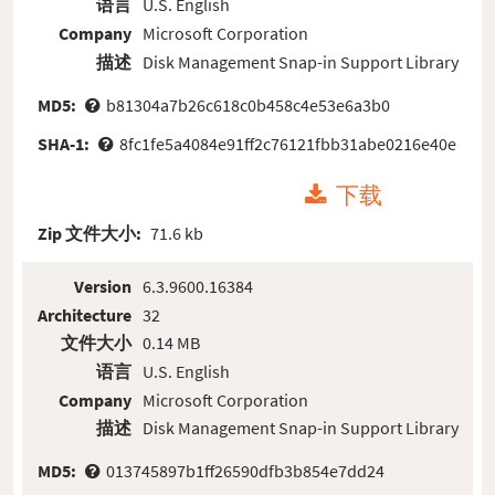
语言
U.S. English
Company
Microsoft Corporation
描述
Disk Management Snap-in Support Library
MD5:
b81304a7b26c618c0b458c4e53e6a3b0
SHA-1:
8fc1fe5a4084e91ff2c76121fbb31abe0216e40e
下载
Zip 文件大小:
71.6 kb
Version
6.3.9600.16384
Architecture
32
文件大小
0.14 MB
语言
U.S. English
Company
Microsoft Corporation
描述
Disk Management Snap-in Support Library
MD5:
013745897b1ff26590dfb3b854e7dd24