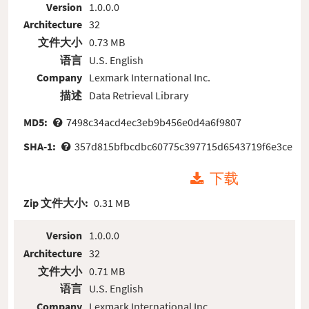
Version
1.0.0.0
Architecture
32
文件大小
0.73 MB
语言
U.S. English
Company
Lexmark International Inc.
描述
Data Retrieval Library
MD5:
7498c34acd4ec3eb9b456e0d4a6f9807
SHA-1:
357d815bfbcdbc60775c397715d6543719f6e3ce
下载
Zip 文件大小:
0.31 MB
Version
1.0.0.0
Architecture
32
文件大小
0.71 MB
语言
U.S. English
Company
Lexmark International Inc.