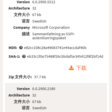
Version
6.0.2900.5512
Architecture
32
文件大小
67 kb
语言
Swedish
Company
Microsoft Corporation
描述
Sammanfattning av SSPI-
autentiseringspaket
MD5:
e82cc108c28a49683741e44accdaf46b
SHA-1:
eb33c1f0e75488f26c5bdaf5e345412f8f2bf14d
下载
Zip 文件大小:
37.7 kb
Version
6.0.2900.2180
Architecture
32
文件大小
67 kb
语言
Swedish