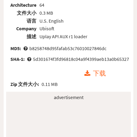
Architecture
64
文件大小
0.3 MB
语言
U.S. English
Company
Ubisoft
描述
Uplay API AUX r1 loader
MD5:
b8258748d95fafab53c76010027846dc
SHA-1:
5d301674f3fd96818c04a9f4399aeb13a0b65327
下载
Zip 文件大小:
0.11 MB
advertisement