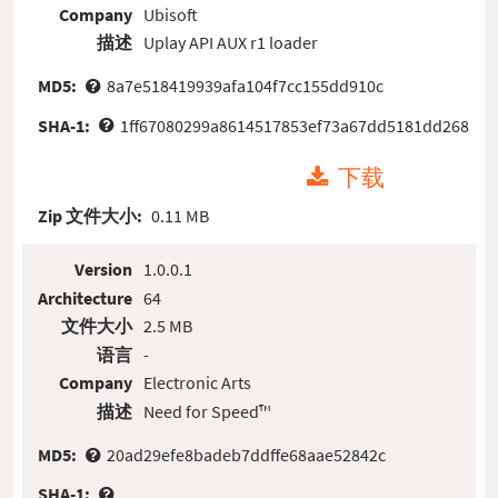
Company
Ubisoft
描述
Uplay API AUX r1 loader
MD5:
8a7e518419939afa104f7cc155dd910c
SHA-1:
1ff67080299a8614517853ef73a67dd5181dd268
下载
Zip 文件大小:
0.11 MB
Version
1.0.0.1
Architecture
64
文件大小
2.5 MB
语言
-
Company
Electronic Arts
描述
Need for Speed™
MD5:
20ad29efe8badeb7ddffe68aae52842c
SHA-1: