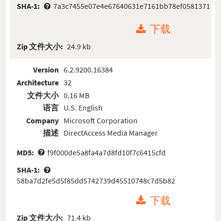
SHA-1:
7a3c7455e07e4e67640631e7161bb78ef0581371
下载
Zip 文件大小:
24.9 kb
Version
6.2.9200.16384
Architecture
32
文件大小
0.16 MB
语言
U.S. English
Company
Microsoft Corporation
描述
DirectAccess Media Manager
MD5:
f9f000de5a8fa4a7d8fd10f7c6415cfd
SHA-1:
58ba7d2fe5d5f85dd5742739d45510748c7d5b82
下载
Zip 文件大小:
71.4 kb