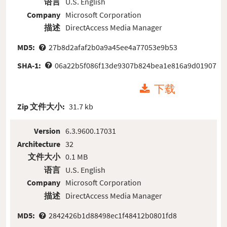
语言
U.S. English
Company
Microsoft Corporation
描述
DirectAccess Media Manager
MD5:
27b8d2afaf2b0a9a45ee4a77053e9b53
SHA-1:
06a22b5f086f13de9307b824bea1e816a9d01907
下载
Zip 文件大小:
31.7 kb
Version
6.3.9600.17031
Architecture
32
文件大小
0.1 MB
语言
U.S. English
Company
Microsoft Corporation
描述
DirectAccess Media Manager
MD5:
2842426b1d88498ec1f48412b0801fd8