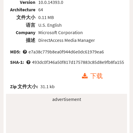
Version
10.0.14393.0
Architecture
64
文件大小
0.11 MB
语言
U.S. English
Company
Microsoft Corporation
描述
DirectAccess Media Manager
MD5:
e7a38c779b8ea0f944d6e0dc61979ea6
SHA-1:
493dc0f346a50f817d1757883c85d8e9fb8fa155
下载
Zip 文件大小:
31.1 kb
advertisement