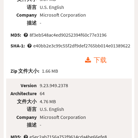
语言
U.S. English
Company
Microsoft Corporation
描述
-
MD5:
8f3eb548ac4ed90252394f60c77e3196
SHA-1:
e40bb2e3c99c55f2df9def2765bb014e01389622
下载
Zip 文件大小:
1.66 MB
Version
9.23.949.2378
Architecture
64
文件大小
4.76 MB
语言
U.S. English
Company
Microsoft Corporation
描述
-
MD5:
e5ec2ab7156a752f9614cda4be66efe8