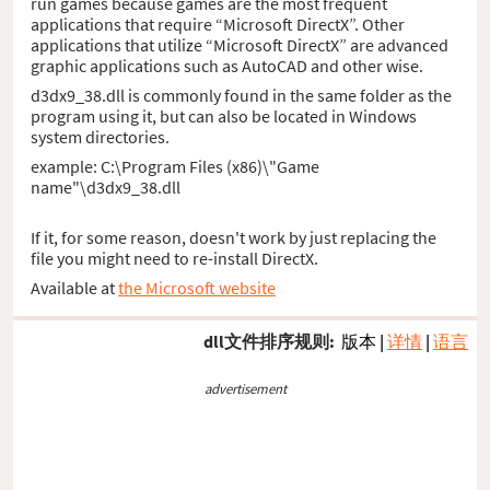
run games because games are the most frequent
applications that require “Microsoft DirectX”. Other
applications that utilize “Microsoft DirectX” are advanced
graphic applications such as AutoCAD and other wise.
d3dx9_38.dll is commonly found in the same folder as the
program using it, but can also be located in Windows
system directories.
example: C:\Program Files (x86)\"Game
name"\d3dx9_38.dll
If it, for some reason, doesn't work by just replacing the
file you might need to re-install DirectX.
Available at
the Microsoft website
dll文件排序规则:
版本
|
详情
|
语言
advertisement