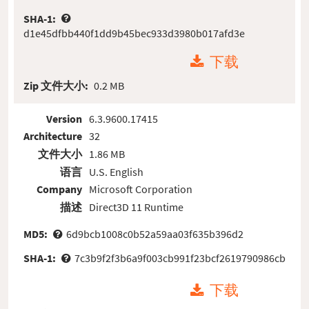
SHA-1:
d1e45dfbb440f1dd9b45bec933d3980b017afd3e
下载
Zip 文件大小:
0.2 MB
Version
6.3.9600.17415
Architecture
32
文件大小
1.86 MB
语言
U.S. English
Company
Microsoft Corporation
描述
Direct3D 11 Runtime
MD5:
6d9bcb1008c0b52a59aa03f635b396d2
SHA-1:
7c3b9f2f3b6a9f003cb991f23bcf2619790986cb
下载