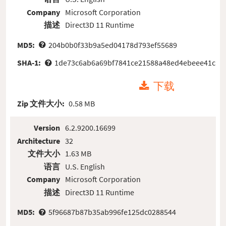
Company
Microsoft Corporation
描述
Direct3D 11 Runtime
MD5:
204b0b0f33b9a5ed04178d793ef55689
SHA-1:
1de73c6ab6a69bf7841ce21588a48ed4ebeee41c
下载
Zip 文件大小:
0.58 MB
Version
6.2.9200.16699
Architecture
32
文件大小
1.63 MB
语言
U.S. English
Company
Microsoft Corporation
描述
Direct3D 11 Runtime
MD5:
5f96687b87b35ab996fe125dc0288544