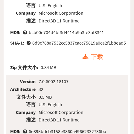
语言
U.S. English
Company
Microsoft Corporation
描述
Direct3D 11 Runtime
MD5:
bcb00e704d4bf3d4414b9a3fe3af8341
SHA-1:
6d9c788a7532cc5837cacc75819a0ca2f1b8ead5
下载
Zip 文件大小:
0.84 MB
Version
7.0.6002.18107
Architecture
32
文件大小
0.5 MB
语言
U.S. English
Company
Microsoft Corporation
描述
Direct3D 11 Runtime
MD5:
6e895bdcb3158e3860a49662332736ba