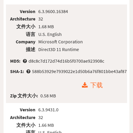
Version
6.3.9600.16384
Architecture
32
文件大小
1.68 MB
语言
U.S. English
Company
Microsoft Corporation
描述
Direct3D 11 Runtime
MD5:
d8c8c7d172d74d16b5f0700ae923908c
SHA-1:
588b53929e7939022e1d50b6a76f801bbe43af87
下载
Zip 文件大小:
0.58 MB
Version
6.3.9431.0
Architecture
32
文件大小
1.66 MB
语言
U.S. English