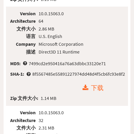
Version
10.0.15063.0
Architecture
64
文件大小
2.86 MB
语言
U.S. English
Company
Microsoft Corporation
描述
Direct3D 11 Runtime
MD5:
7499cd2e950416a76a63dbbc33120e71
SHA-1:
8f5567485e55891227974dd48d4f5cb6fc93e8f2
下载
Zip 文件大小:
1.14 MB
Version
10.0.15063.0
Architecture
32
文件大小
2.31 MB