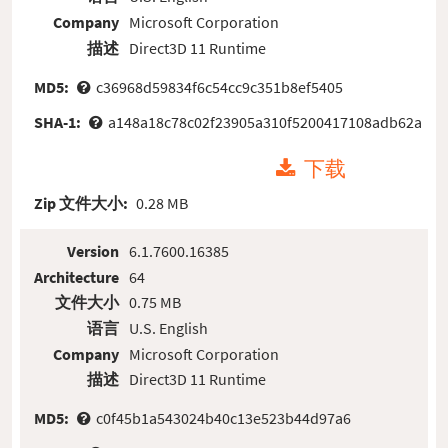
Company
Microsoft Corporation
描述
Direct3D 11 Runtime
MD5:
c36968d59834f6c54cc9c351b8ef5405
SHA-1:
a148a18c78c02f23905a310f5200417108adb62a
下载
Zip 文件大小:
0.28 MB
Version
6.1.7600.16385
Architecture
64
文件大小
0.75 MB
语言
U.S. English
Company
Microsoft Corporation
描述
Direct3D 11 Runtime
MD5:
c0f45b1a543024b40c13e523b44d97a6