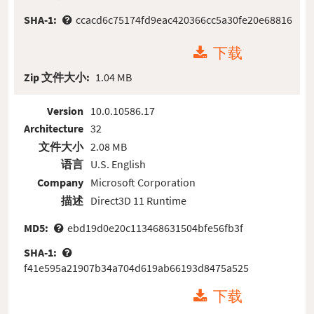
SHA-1:
ccacd6c75174fd9eac420366cc5a30fe20e68816
下载
Zip 文件大小:
1.04 MB
Version
10.0.10586.17
Architecture
32
文件大小
2.08 MB
语言
U.S. English
Company
Microsoft Corporation
描述
Direct3D 11 Runtime
MD5:
ebd19d0e20c113468631504bfe56fb3f
SHA-1:
f41e595a21907b34a704d619ab66193d8475a525
下载