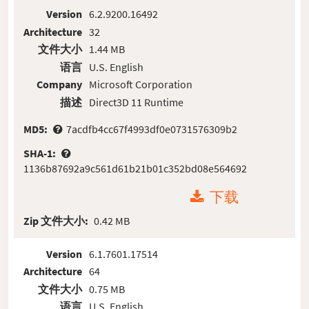
Version
6.2.9200.16492
Architecture
32
文件大小
1.44 MB
语言
U.S. English
Company
Microsoft Corporation
描述
Direct3D 11 Runtime
MD5:
7acdfb4cc67f4993df0e0731576309b2
SHA-1:
1136b87692a9c561d61b21b01c352bd08e564692
下载
Zip 文件大小:
0.42 MB
Version
6.1.7601.17514
Architecture
64
文件大小
0.75 MB
语言
U.S. English