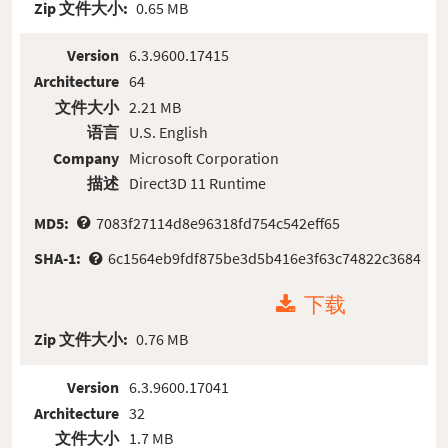
Zip 文件大小:
0.65 MB
Version
6.3.9600.17415
Architecture
64
文件大小
2.21 MB
语言
U.S. English
Company
Microsoft Corporation
描述
Direct3D 11 Runtime
MD5:
7083f27114d8e96318fd754c542eff65
SHA-1:
6c1564eb9fdf875be3d5b416e3f63c74822c3684
下载
Zip 文件大小:
0.76 MB
Version
6.3.9600.17041
Architecture
32
文件大小
1.7 MB