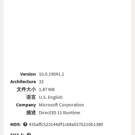
Version
10.0.19041.1
Architecture
32
文件大小
1.87 MB
语言
U.S. English
Company
Microsoft Corporation
描述
Direct3D 11 Runtime
MD5:
435affc523144df1c68a5576210b1380
SHA-1: