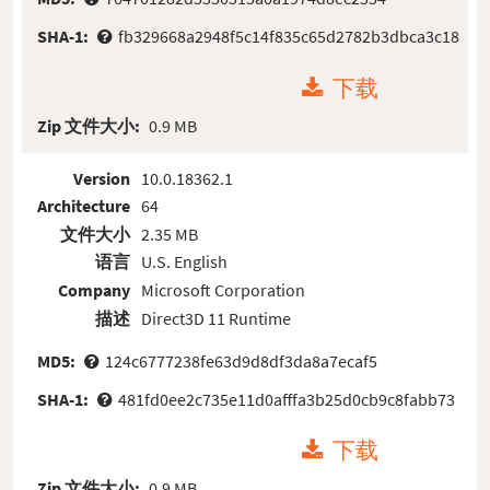
SHA-1:
fb329668a2948f5c14f835c65d2782b3dbca3c18
下载
Zip 文件大小:
0.9 MB
Version
10.0.18362.1
Architecture
64
文件大小
2.35 MB
语言
U.S. English
Company
Microsoft Corporation
描述
Direct3D 11 Runtime
MD5:
124c6777238fe63d9d8df3da8a7ecaf5
SHA-1:
481fd0ee2c735e11d0afffa3b25d0cb9c8fabb73
下载
Zip 文件大小:
0.9 MB