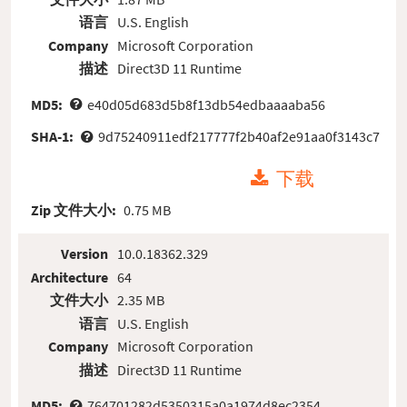
语言
U.S. English
Company
Microsoft Corporation
描述
Direct3D 11 Runtime
MD5:
e40d05d683d5b8f13db54edbaaaaba56
SHA-1:
9d75240911edf217777f2b40af2e91aa0f3143c7
下载
Zip 文件大小:
0.75 MB
Version
10.0.18362.329
Architecture
64
文件大小
2.35 MB
语言
U.S. English
Company
Microsoft Corporation
描述
Direct3D 11 Runtime
MD5:
764701282d5350315a0a1974d8ec2354