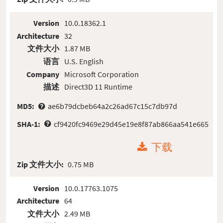
Version
10.0.18362.1
Architecture
32
文件大小
1.87 MB
语言
U.S. English
Company
Microsoft Corporation
描述
Direct3D 11 Runtime
MD5:
ae6b79dcbeb64a2c26ad67c15c7db97d
SHA-1:
cf9420fc9469e29d45e19e8f87ab866aa541e665
下载
Zip 文件大小:
0.75 MB
Version
10.0.17763.1075
Architecture
64
文件大小
2.49 MB