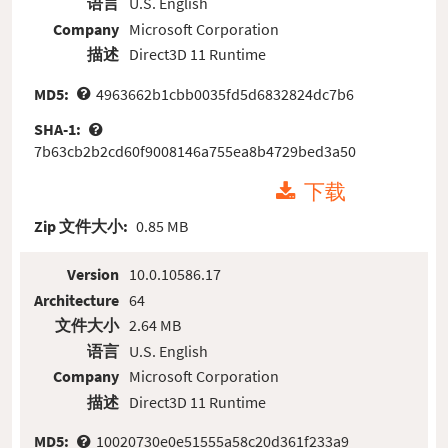
语言
U.S. English
Company
Microsoft Corporation
描述
Direct3D 11 Runtime
MD5:
4963662b1cbb0035fd5d6832824dc7b6
SHA-1:
7b63cb2b2cd60f9008146a755ea8b4729bed3a50
下载
Zip 文件大小:
0.85 MB
Version
10.0.10586.17
Architecture
64
文件大小
2.64 MB
语言
U.S. English
Company
Microsoft Corporation
描述
Direct3D 11 Runtime
MD5:
10020730e0e51555a58c20d361f233a9