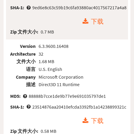
SHA-1:
9ed6e8c63c59b19c6fa93880ac4017567217a4a8
下载
Zip 文件大小:
0.7 MB
Version
6.3.9600.16408
Architecture
32
文件大小
1.68 MB
语言
U.S. English
Company
Microsoft Corporation
描述
Direct3D 11 Runtime
MD5:
88888b7cce1de9b77e9e691035797de1
SHA-1:
23514876aa20410efcda3392fb1a14238899321c
下载
Zip 文件大小:
0.58 MB