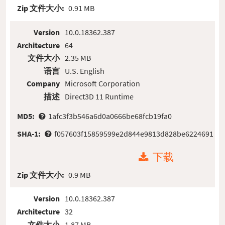
Zip 文件大小:
0.91 MB
Version
10.0.18362.387
Architecture
64
文件大小
2.35 MB
语言
U.S. English
Company
Microsoft Corporation
描述
Direct3D 11 Runtime
MD5:
1afc3f3b546a6d0a0666be68fcb19fa0
SHA-1:
f057603f15859599e2d844e9813d828be6224691
下载
Zip 文件大小:
0.9 MB
Version
10.0.18362.387
Architecture
32
文件大小
1.87 MB