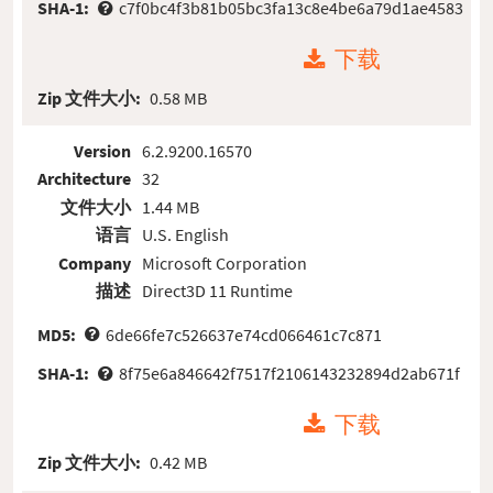
SHA-1:
c7f0bc4f3b81b05bc3fa13c8e4be6a79d1ae4583
下载
Zip 文件大小:
0.58 MB
Version
6.2.9200.16570
Architecture
32
文件大小
1.44 MB
语言
U.S. English
Company
Microsoft Corporation
描述
Direct3D 11 Runtime
MD5:
6de66fe7c526637e74cd066461c7c871
SHA-1:
8f75e6a846642f7517f2106143232894d2ab671f
下载
Zip 文件大小:
0.42 MB