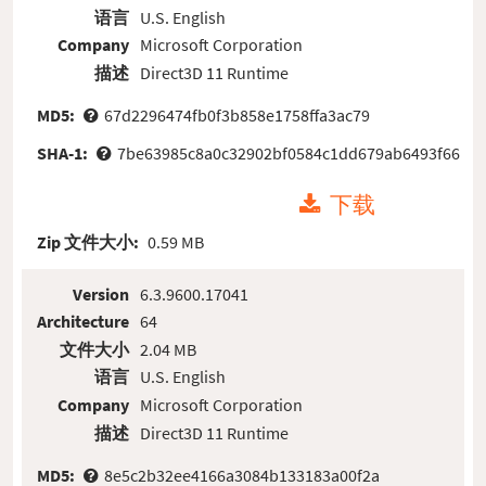
语言
U.S. English
Company
Microsoft Corporation
描述
Direct3D 11 Runtime
MD5:
67d2296474fb0f3b858e1758ffa3ac79
SHA-1:
7be63985c8a0c32902bf0584c1dd679ab6493f66
下载
Zip 文件大小:
0.59 MB
Version
6.3.9600.17041
Architecture
64
文件大小
2.04 MB
语言
U.S. English
Company
Microsoft Corporation
描述
Direct3D 11 Runtime
MD5:
8e5c2b32ee4166a3084b133183a00f2a