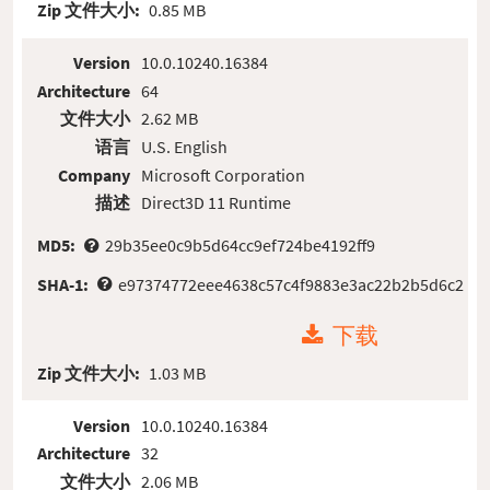
Zip 文件大小:
0.85 MB
Version
10.0.10240.16384
Architecture
64
文件大小
2.62 MB
语言
U.S. English
Company
Microsoft Corporation
描述
Direct3D 11 Runtime
MD5:
29b35ee0c9b5d64cc9ef724be4192ff9
SHA-1:
e97374772eee4638c57c4f9883e3ac22b2b5d6c2
下载
Zip 文件大小:
1.03 MB
Version
10.0.10240.16384
Architecture
32
文件大小
2.06 MB