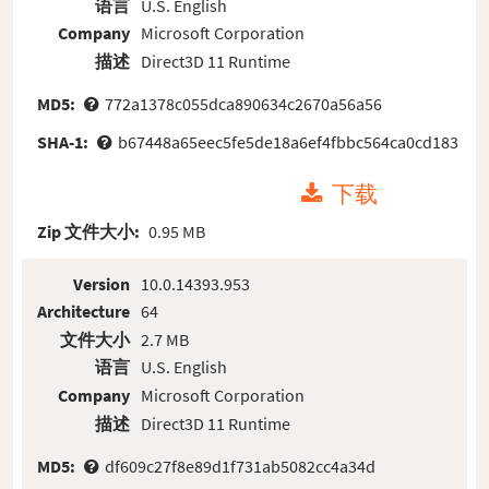
语言
U.S. English
Company
Microsoft Corporation
描述
Direct3D 11 Runtime
MD5:
772a1378c055dca890634c2670a56a56
SHA-1:
b67448a65eec5fe5de18a6ef4fbbc564ca0cd183
下载
Zip 文件大小:
0.95 MB
Version
10.0.14393.953
Architecture
64
文件大小
2.7 MB
语言
U.S. English
Company
Microsoft Corporation
描述
Direct3D 11 Runtime
MD5:
df609c27f8e89d1f731ab5082cc4a34d