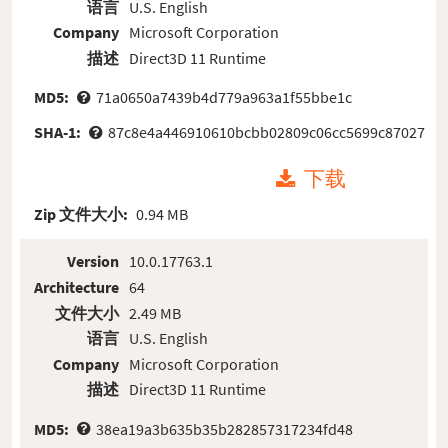
语言
U.S. English
Company
Microsoft Corporation
描述
Direct3D 11 Runtime
MD5:
71a0650a7439b4d779a963a1f55bbe1c
SHA-1:
87c8e4a446910610bcbb02809c06cc5699c87027
下载
Zip 文件大小:
0.94 MB
Version
10.0.17763.1
Architecture
64
文件大小
2.49 MB
语言
U.S. English
Company
Microsoft Corporation
描述
Direct3D 11 Runtime
MD5:
38ea19a3b635b35b282857317234fd48