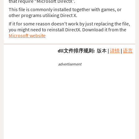
that require “Microsoft DirectX”.
This file is commonly installed together with games, or
other programs utilixing Direct X.
If it for some reason doesn't work by just replacing the file,
you might need to reinstall DirectX. Download it from the
Microsoft website
dll文件排序规则:
版本
|
详情
|
语言
advertisement