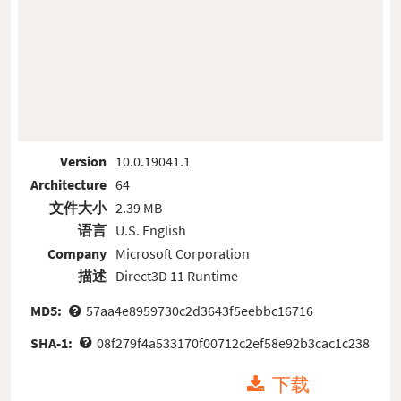
Version
10.0.19041.1
Architecture
64
文件大小
2.39 MB
语言
U.S. English
Company
Microsoft Corporation
描述
Direct3D 11 Runtime
MD5:
57aa4e8959730c2d3643f5eebbc16716
SHA-1:
08f279f4a533170f00712c2ef58e92b3cac1c238
下载