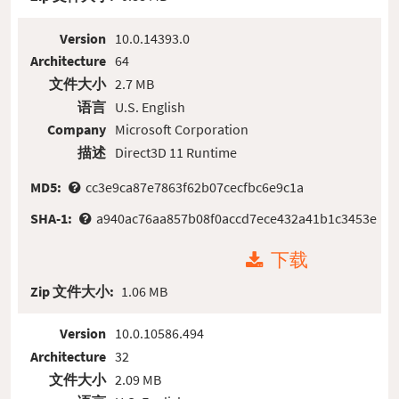
Version
10.0.14393.0
Architecture
64
文件大小
2.7 MB
语言
U.S. English
Company
Microsoft Corporation
描述
Direct3D 11 Runtime
MD5:
cc3e9ca87e7863f62b07cecfbc6e9c1a
SHA-1:
a940ac76aa857b08f0accd7ece432a41b1c3453e
下载
Zip 文件大小:
1.06 MB
Version
10.0.10586.494
Architecture
32
文件大小
2.09 MB