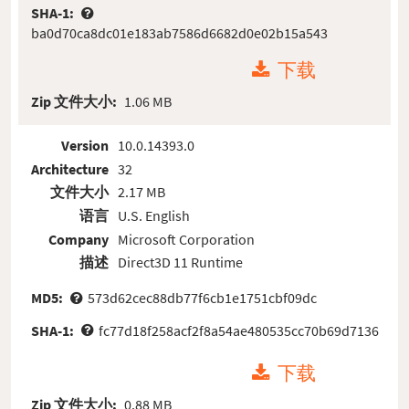
SHA-1:
ba0d70ca8dc01e183ab7586d6682d0e02b15a543
下载
Zip 文件大小:
1.06 MB
Version
10.0.14393.0
Architecture
32
文件大小
2.17 MB
语言
U.S. English
Company
Microsoft Corporation
描述
Direct3D 11 Runtime
MD5:
573d62cec88db77f6cb1e1751cbf09dc
SHA-1:
fc77d18f258acf2f8a54ae480535cc70b69d7136
下载
Zip 文件大小:
0.88 MB