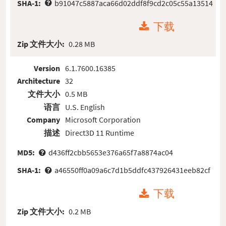
SHA-1:
b91047c5887aca66d02ddf8f9cd2c05c55a13514
下载
Zip 文件大小:
0.28 MB
Version
6.1.7600.16385
Architecture
32
文件大小
0.5 MB
语言
U.S. English
Company
Microsoft Corporation
描述
Direct3D 11 Runtime
MD5:
d436ff2cbb5653e376a65f7a8874ac04
SHA-1:
a46550ff0a09a6c7d1b5ddfc437926431eeb82cf
下载
Zip 文件大小:
0.2 MB