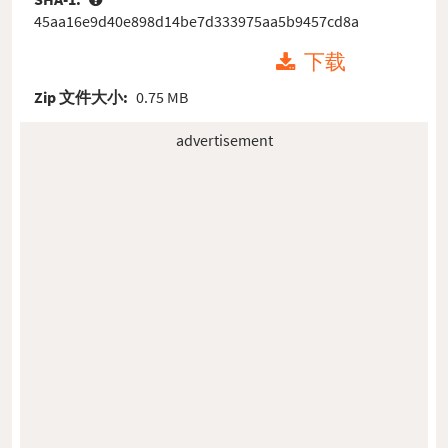
45aa16e9d40e898d14be7d333975aa5b9457cd8a
下载
Zip 文件大小:
0.75 MB
advertisement