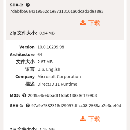
SHA-1:
7d6bfb56a4319562d1e87313101a0dcad3d8a883
下载
Zip 文件大小:
0.94 MB
Version
10.0.16299.98
Architecture
64
文件大小
2.87 MB
语言
U.S. English
Company
Microsoft Corporation
描述
Direct3D 11 Runtime
MD5:
20ff9545ebbadf1fda01388f6ff799b3
SHA-1:
97a9e7582318d29097dffcc08f2568ab2e6def0d
下载
Zip 文件大小:
1.15 MB