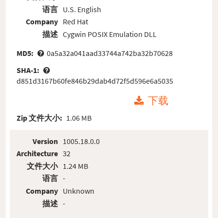
语言
U.S. English
Company
Red Hat
描述
Cygwin POSIX Emulation DLL
MD5:
0a5a32a041aad33744a742ba32b70628
SHA-1:
d851d3167b60fe846b29dab4d72f5d596e6a5035
下载
Zip 文件大小:
1.06 MB
Version
1005.18.0.0
Architecture
32
文件大小
1.24 MB
语言
-
Company
Unknown
描述
-