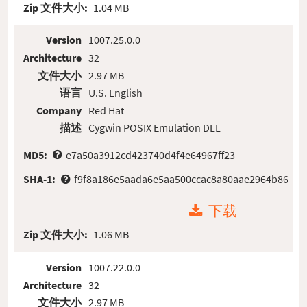
Zip 文件大小:
1.04 MB
Version
1007.25.0.0
Architecture
32
文件大小
2.97 MB
语言
U.S. English
Company
Red Hat
描述
Cygwin POSIX Emulation DLL
MD5:
e7a50a3912cd423740d4f4e64967ff23
SHA-1:
f9f8a186e5aada6e5aa500ccac8a80aae2964b86
下载
Zip 文件大小:
1.06 MB
Version
1007.22.0.0
Architecture
32
文件大小
2.97 MB