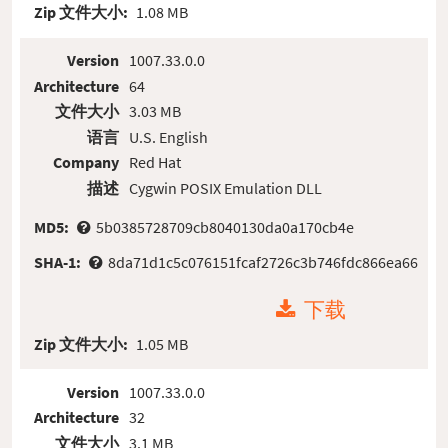
Zip 文件大小:
1.08 MB
Version
1007.33.0.0
Architecture
64
文件大小
3.03 MB
语言
U.S. English
Company
Red Hat
描述
Cygwin POSIX Emulation DLL
MD5:
5b0385728709cb8040130da0a170cb4e
SHA-1:
8da71d1c5c076151fcaf2726c3b746fdc866ea66
下载
Zip 文件大小:
1.05 MB
Version
1007.33.0.0
Architecture
32
文件大小
3.1 MB