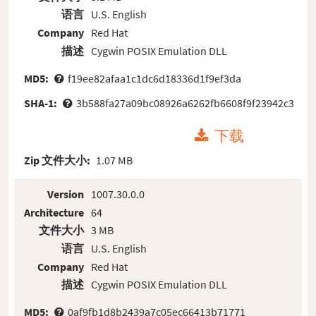
语言
U.S. English
Company
Red Hat
描述
Cygwin POSIX Emulation DLL
MD5:
f19ee82afaa1c1dc6d18336d1f9ef3da
SHA-1:
3b588fa27a09bc08926a6262fb6608f9f23942c3
下载
Zip 文件大小:
1.07 MB
Version
1007.30.0.0
Architecture
64
文件大小
3 MB
语言
U.S. English
Company
Red Hat
描述
Cygwin POSIX Emulation DLL
MD5:
0af9fb1d8b2439a7c05ec66413b71771