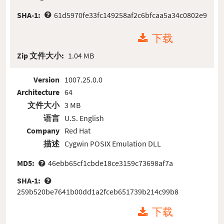
SHA-1:
61d5970fe33fc149258af2c6bfcaa5a34c0802e9
下载
Zip 文件大小:
1.04 MB
Version
1007.25.0.0
Architecture
64
文件大小
3 MB
语言
U.S. English
Company
Red Hat
描述
Cygwin POSIX Emulation DLL
MD5:
46ebb65cf1cbde18ce3159c73698af7a
SHA-1:
259b520be7641b00dd1a2fceb651739b214c99b8
下载