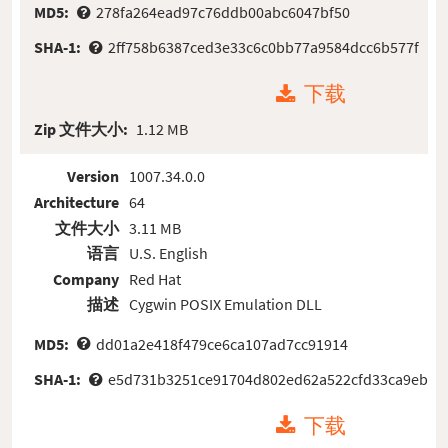
MD5:
278fa264ead97c76ddb00abc6047bf50
SHA-1:
2ff758b6387ced3e33c6c0bb77a9584dcc6b577f
下载
Zip 文件大小:
1.12 MB
Version
1007.34.0.0
Architecture
64
文件大小
3.11 MB
语言
U.S. English
Company
Red Hat
描述
Cygwin POSIX Emulation DLL
MD5:
dd01a2e418f479ce6ca107ad7cc91914
SHA-1:
e5d731b3251ce91704d802ed62a522cfd33ca9eb
下载