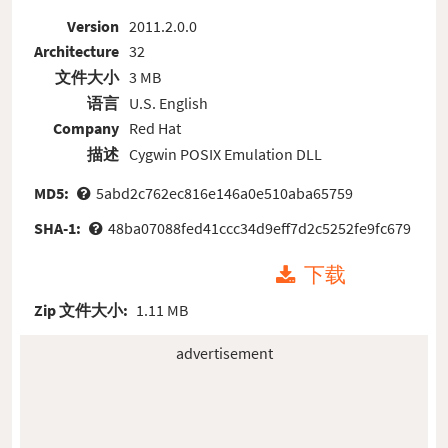
Version
2011.2.0.0
Architecture
32
文件大小
3 MB
语言
U.S. English
Company
Red Hat
描述
Cygwin POSIX Emulation DLL
MD5:
5abd2c762ec816e146a0e510aba65759
SHA-1:
48ba07088fed41ccc34d9eff7d2c5252fe9fc679
下载
Zip 文件大小:
1.11 MB
advertisement