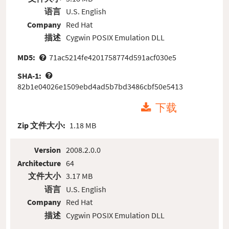
语言
U.S. English
Company
Red Hat
描述
Cygwin POSIX Emulation DLL
MD5:
71ac5214fe4201758774d591acf030e5
SHA-1:
82b1e04026e1509ebd4ad5b7bd3486cbf50e5413
下载
Zip 文件大小:
1.18 MB
Version
2008.2.0.0
Architecture
64
文件大小
3.17 MB
语言
U.S. English
Company
Red Hat
描述
Cygwin POSIX Emulation DLL