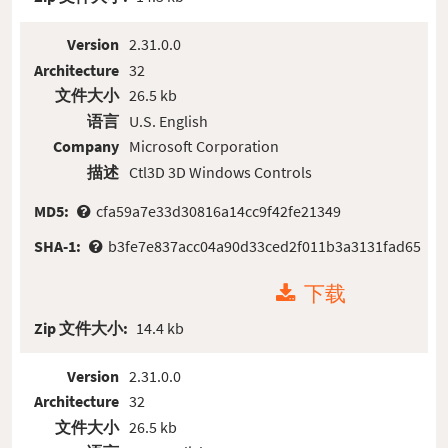
Version
2.31.0.0
Architecture
32
文件大小
26.5 kb
语言
U.S. English
Company
Microsoft Corporation
描述
Ctl3D 3D Windows Controls
MD5:
cfa59a7e33d30816a14cc9f42fe21349
SHA-1:
b3fe7e837acc04a90d33ced2f011b3a3131fad65
下载
Zip 文件大小:
14.4 kb
Version
2.31.0.0
Architecture
32
文件大小
26.5 kb