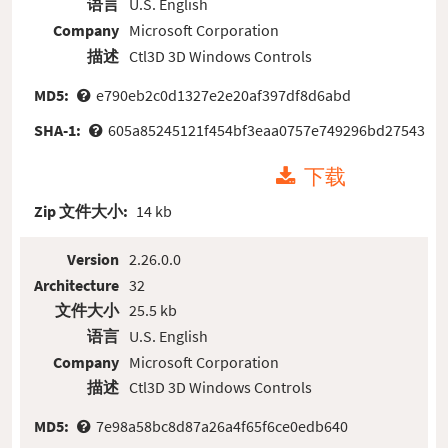
语言
U.S. English
Company
Microsoft Corporation
描述
Ctl3D 3D Windows Controls
MD5:
e790eb2c0d1327e2e20af397df8d6abd
SHA-1:
605a85245121f454bf3eaa0757e749296bd27543
下载
Zip 文件大小:
14 kb
Version
2.26.0.0
Architecture
32
文件大小
25.5 kb
语言
U.S. English
Company
Microsoft Corporation
描述
Ctl3D 3D Windows Controls
MD5:
7e98a58bc8d87a26a4f65f6ce0edb640