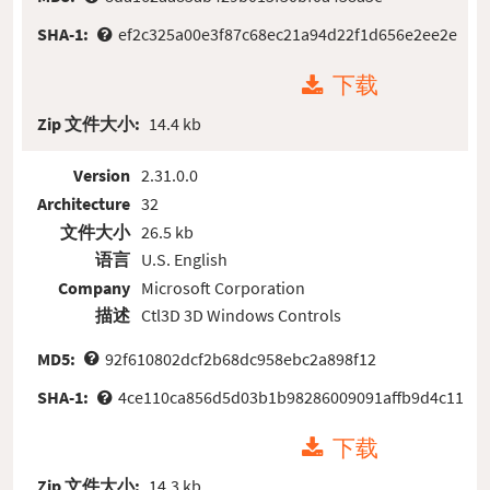
SHA-1:
ef2c325a00e3f87c68ec21a94d22f1d656e2ee2e
下载
Zip 文件大小:
14.4 kb
Version
2.31.0.0
Architecture
32
文件大小
26.5 kb
语言
U.S. English
Company
Microsoft Corporation
描述
Ctl3D 3D Windows Controls
MD5:
92f610802dcf2b68dc958ebc2a898f12
SHA-1:
4ce110ca856d5d03b1b98286009091affb9d4c11
下载
Zip 文件大小:
14.3 kb