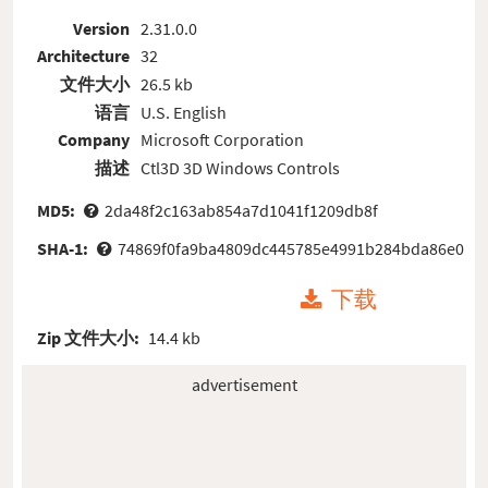
Version
2.31.0.0
Architecture
32
文件大小
26.5 kb
语言
U.S. English
Company
Microsoft Corporation
描述
Ctl3D 3D Windows Controls
MD5:
2da48f2c163ab854a7d1041f1209db8f
SHA-1:
74869f0fa9ba4809dc445785e4991b284bda86e0
下载
Zip 文件大小:
14.4 kb
advertisement