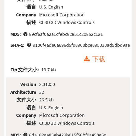
语言
U.S. English
Company
Microsoft Corporation
描述
Ctl3D 3D Windows Controls
MD5:
89cf6af0a2a1cfebc82851c20852c121
SHA-1:
9106f4ade6a696d5f98968bce895333ad5dbd9ae
下载
Zip 文件大小:
13.7 kb
Version
2.31.0.0
Architecture
32
文件大小
26.5 kb
语言
U.S. English
Company
Microsoft Corporation
描述
Ctl3D 3D Windows Controls
MD5:
8da162aa85ab429b015f50bf0a458a5e