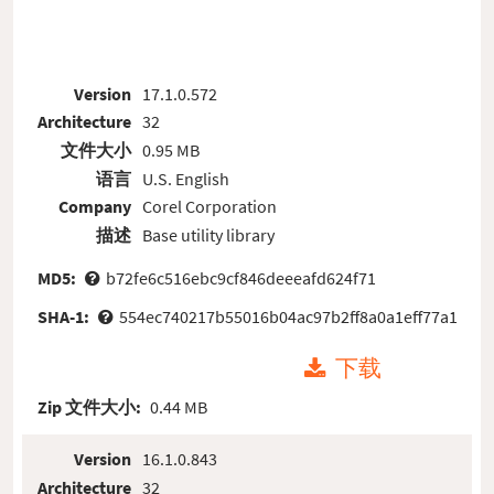
Version
17.1.0.572
Architecture
32
文件大小
0.95 MB
语言
U.S. English
Company
Corel Corporation
描述
Base utility library
MD5:
b72fe6c516ebc9cf846deeeafd624f71
SHA-1:
554ec740217b55016b04ac97b2ff8a0a1eff77a1
下载
Zip 文件大小:
0.44 MB
Version
16.1.0.843
Architecture
32