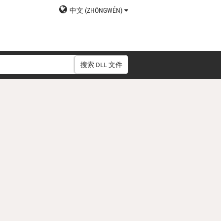
中文 (ZHŌNGWÉN)
搜索 DLL 文件