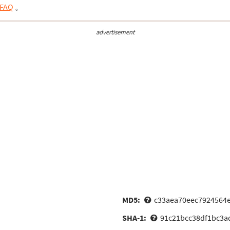
FAQ
。
advertisement
MD5:
c33aea70eec7924564e
SHA-1:
91c21bcc38df1bc3a