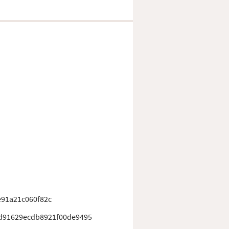
91a21c060f82c
d91629ecdb8921f00de9495