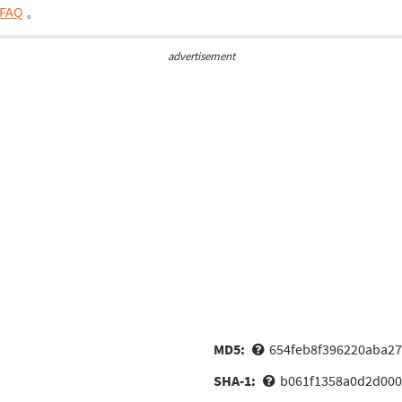
FAQ
。
advertisement
MD5:
654feb8f396220aba2
SHA-1:
b061f1358a0d2d000