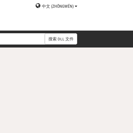
中文 (ZHŌNGWÉN)
搜索 DLL 文件