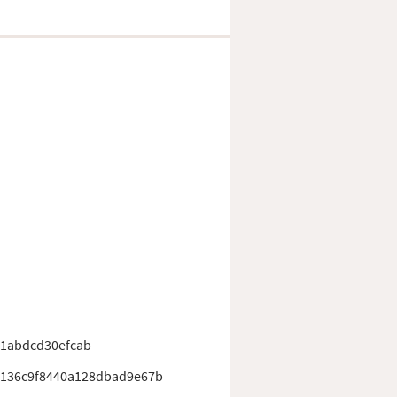
71abdcd30efcab
136c9f8440a128dbad9e67b