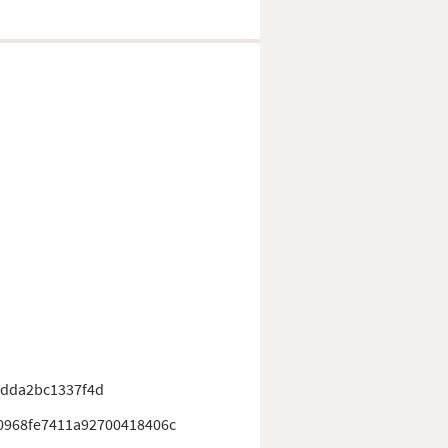
4dda2bc1337f4d
0968fe7411a92700418406c