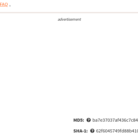
FAQ
。
advertisement
MD5:
ba7e37037af436c7c8
SHA-1:
62f6045749fd88b41