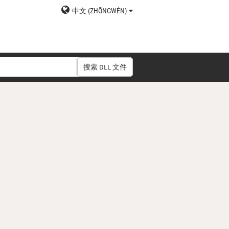
中文 (ZHŌNGWÉN)
搜索 DLL 文件