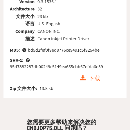
Version
0.3.1536.1
Architecture
32
文件大小
23 kb
语言
U.S. English
Company
CANON INC.
描述
Canon Inkjet Printer Driver
MD5:
bd5d2fef0f9ed8776ce9491c5f9254be
SHA-1:
95d7882287db00249c5149ea655cbb67efda6e39
下载
Zip 文件大小:
13.8 kb
您需要更多帮助来解决您的
CNBJOP7S.DLL 问题吗？