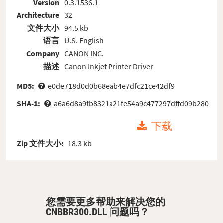
Version
0.3.1536.1
Architecture
32
文件大小
94.5 kb
语言
U.S. English
Company
CANON INC.
描述
Canon Inkjet Printer Driver
MD5:
e0de718d0d0b68eab4e7dfc21ce42df9
SHA-1:
a6a6d8a9fb8321a21fe54a9c477297dffd09b280
下载
Zip 文件大小:
18.3 kb
您需要更多帮助来解决您的
CNBBR300.DLL 问题吗？