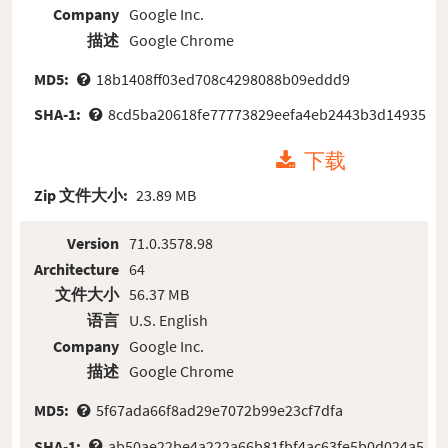
Company
Google Inc.
描述
Google Chrome
MD5:
18b1408ff03ed708c4298088b09eddd9
SHA-1:
8cd5ba20618fe77773829eefa4eb2443b3d14935
下载
Zip 文件大小:
23.89 MB
Version
71.0.3578.98
Architecture
64
文件大小
56.37 MB
语言
U.S. English
Company
Google Inc.
描述
Google Chrome
MD5:
5f67ada66f8ad29e7072b99e23cf7dfa
SHA-1:
ab50ae22be4a222a66b81fbf4ac63fe5b0d024a5