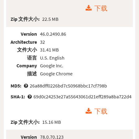
下载
Zip 文件大小:
22.5 MB
Version
46.0.2490.86
Architecture
32
文件大小
31.41 MB
语言
U.S. English
Company
Google Inc.
描述
Google Chrome
MD5:
26a88dff0226bd7c50968bbc17cf798b
SHA-1:
69d0c24253e27a55643061d21eff289a8ba722d4
下载
Zip 文件大小:
15.16 MB
Version
78.0.70.123