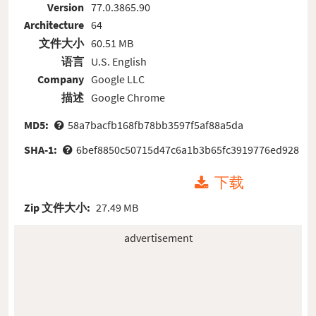
Version
77.0.3865.90
Architecture
64
文件大小
60.51 MB
语言
U.S. English
Company
Google LLC
描述
Google Chrome
MD5:
58a7bacfb168fb78bb3597f5af88a5da
SHA-1:
6bef8850c50715d47c6a1b3b65fc3919776ed928
下载
Zip 文件大小:
27.49 MB
advertisement