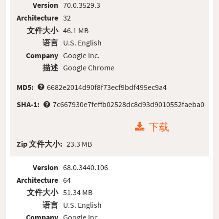
Version
70.0.3529.3
Architecture
32
文件大小
46.1 MB
语言
U.S. English
Company
Google Inc.
描述
Google Chrome
MD5:
6682e2014d90f8f73ecf9bdf495ec9a4
SHA-1:
7c667930e7feffb02528dc8d93d9010552faeba0
下载
Zip 文件大小:
23.3 MB
Version
68.0.3440.106
Architecture
64
文件大小
51.34 MB
语言
U.S. English
Company
Google Inc.