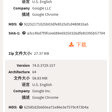
语言
U.S. English
Company
Google LLC
描述
Google Chrome
MD5:
92252171025b03dfe8525d1d48081ba5
SHA-1:
a3cc4bd7f9fcee689e69250326dfe83395b57704
下载
Zip 文件大小:
27.37 MB
Version
74.0.3729.157
Architecture
64
文件大小
58.83 MB
语言
U.S. English
Company
Google Inc.
描述
Google Chrome
MD5:
62585d2b660ea71e86e3e7579c473b4a