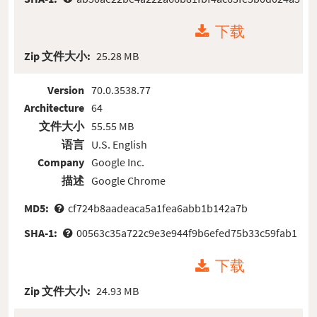
下载
Zip 文件大小:
25.28 MB
Version
70.0.3538.77
Architecture
64
文件大小
55.55 MB
语言
U.S. English
Company
Google Inc.
描述
Google Chrome
MD5:
cf724b8aadeaca5a1fea6abb1b142a7b
SHA-1:
00563c35a722c9e3e944f9b6efed75b33c59fab1
下载
Zip 文件大小:
24.93 MB