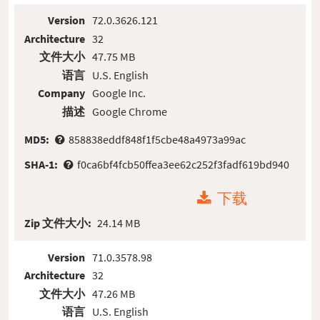
Version
72.0.3626.121
Architecture
32
文件大小
47.75 MB
语言
U.S. English
Company
Google Inc.
描述
Google Chrome
MD5:
858838eddf848f1f5cbe48a4973a99ac
SHA-1:
f0ca6bf4fcb50ffea3ee62c252f3fadf619bd940
下载
Zip 文件大小:
24.14 MB
Version
71.0.3578.98
Architecture
32
文件大小
47.26 MB
语言
U.S. English