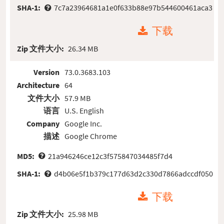
SHA-1:
7c7a23964681a1e0f633b88e97b544600461aca3
下载
Zip 文件大小:
26.34 MB
Version
73.0.3683.103
Architecture
64
文件大小
57.9 MB
语言
U.S. English
Company
Google Inc.
描述
Google Chrome
MD5:
21a946246ce12c3f575847034485f7d4
SHA-1:
d4b06e5f1b379c177d63d2c330d7866adccdf050
下载
Zip 文件大小:
25.98 MB