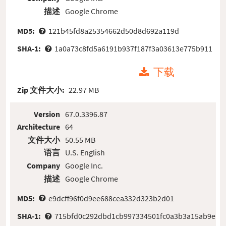
描述
Google Chrome
MD5:
121b45fd8a25354662d50d8d692a119d
SHA-1:
1a0a73c8fd5a6191b937f187f3a03613e775b911
下载
Zip 文件大小:
22.97 MB
Version
67.0.3396.87
Architecture
64
文件大小
50.55 MB
语言
U.S. English
Company
Google Inc.
描述
Google Chrome
MD5:
e9dcff96f0d9ee688cea332d323b2d01
SHA-1:
715bfd0c292dbd1cb997334501fc0a3b3a15ab9e