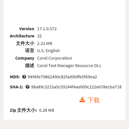
Version
17.1.0.572
Architecture
32
文件大小
2.22 MB
语言
U.S. English
Company
Corel Corporation
描述
Corel Text Manager Resource DLL
MD5:
9496fe79862490c82fad0bffe5f69ea2
SHA-1:
98a89c3215a5c59244f4ae009c222e678ecba718
下载
Zip 文件大小:
0.28 MB