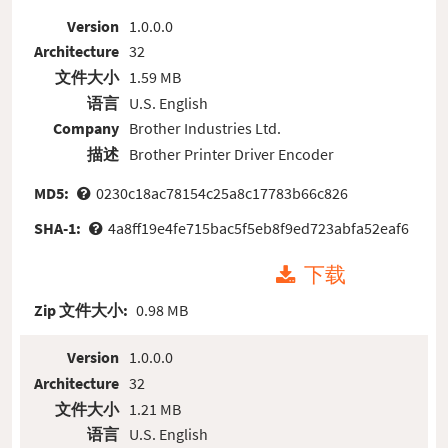
Version
1.0.0.0
Architecture
32
文件大小
1.59 MB
语言
U.S. English
Company
Brother Industries Ltd.
描述
Brother Printer Driver Encoder
MD5:
0230c18ac78154c25a8c17783b66c826
SHA-1:
4a8ff19e4fe715bac5f5eb8f9ed723abfa52eaf6
下载
Zip 文件大小:
0.98 MB
Version
1.0.0.0
Architecture
32
文件大小
1.21 MB
语言
U.S. English