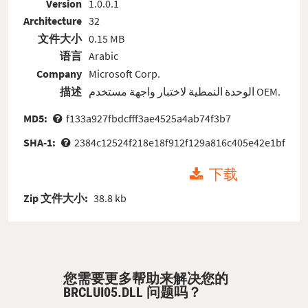
Version
1.0.0.1
Architecture
32
文件大小
0.15 MB
语言
Arabic
Company
Microsoft Corp.
描述
الوحدة النمطية لاختبار واجهة مستخدم OEM.
MD5:
f133a927fbdcfff3ae4525a4ab74f3b7
SHA-1:
2384c12524f218e18f912f129a816c405e42e1bf
下载
Zip 文件大小:
38.8 kb
您需要更多帮助来解决您的
BRCLUI05.DLL 问题吗？