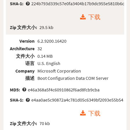
SHA-1:
224b793d339c57e0fa3404b17b9dc955e5810b6c
下载
Zip 文件大小:
29.5 kb
Version
6.2.9200.16420
Architecture
32
文件大小
0.14 MB
语言
U.S. English
Company
Microsoft Corporation
描述
Boot Configuration Data COM Server
MD5:
e46a368a5f4c60910862f6ad8fcb9cba
SHA-1:
e4aa0ae5c90872a4c781d05c6349bf2093e55b54
下载
Zip 文件大小:
70 kb