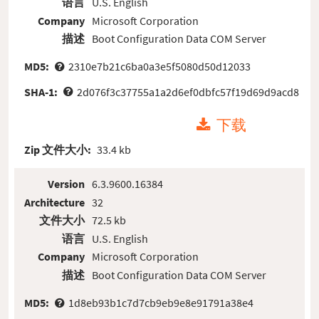
语言
U.S. English
Company
Microsoft Corporation
描述
Boot Configuration Data COM Server
MD5:
2310e7b21c6ba0a3e5f5080d50d12033
SHA-1:
2d076f3c37755a1a2d6ef0dbfc57f19d69d9acd8
下载
Zip 文件大小:
33.4 kb
Version
6.3.9600.16384
Architecture
32
文件大小
72.5 kb
语言
U.S. English
Company
Microsoft Corporation
描述
Boot Configuration Data COM Server
MD5:
1d8eb93b1c7d7cb9eb9e8e91791a38e4