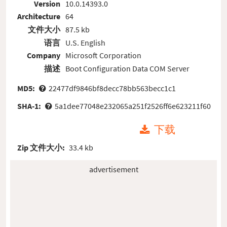
Version
10.0.14393.0
Architecture
64
文件大小
87.5 kb
语言
U.S. English
Company
Microsoft Corporation
描述
Boot Configuration Data COM Server
MD5:
22477df9846bf8decc78bb563becc1c1
SHA-1:
5a1dee77048e232065a251f2526ff6e623211f60
下载
Zip 文件大小:
33.4 kb
advertisement