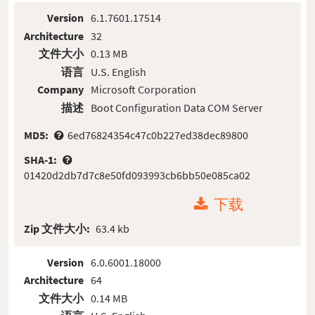
Version
6.1.7601.17514
Architecture
32
文件大小
0.13 MB
语言
U.S. English
Company
Microsoft Corporation
描述
Boot Configuration Data COM Server
MD5:
6ed76824354c47c0b227ed38dec89800
SHA-1:
01420d2db7d7c8e50fd093993cb6bb50e085ca02
下载
Zip 文件大小:
63.4 kb
Version
6.0.6001.18000
Architecture
64
文件大小
0.14 MB