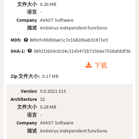
文件大小
0.36 MB
语言
-
Company
AVAST Software
描述
Antivirus independent functions
MD5:
889cfc49d00ae1c7e168206ab31871e3
SHA-1:
9891f2659c0c54c31d5472b715b6e7558afddf36
下载
Zip 文件大小:
0.17 MB
Version
9.0.2021.515
Architecture
32
文件大小
0.28 MB
语言
-
Company
AVAST Software
描述
Antivirus independent functions