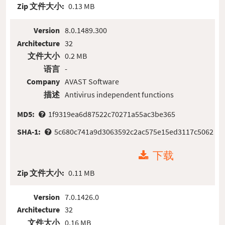
Zip 文件大小:
0.13 MB
Version
8.0.1489.300
Architecture
32
文件大小
0.2 MB
语言
-
Company
AVAST Software
描述
Antivirus independent functions
MD5:
1f9319ea6d87522c70271a55ac3be365
SHA-1:
5c680c741a9d3063592c2ac575e15ed3117c5062
下载
Zip 文件大小:
0.11 MB
Version
7.0.1426.0
Architecture
32
文件大小
0.16 MB