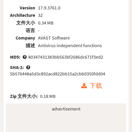
Version
17.9.3761.0
Architecture
32
文件大小
0.34 MB
语言
-
Company
AVAST Software
描述
Antivirus independent functions
MD5:
80347431383bb563bf2686dc671f3ed2
SHA-1:
5b576448a5d3c892acd822bb15a2cbb0350fdd04
下载
Zip 文件大小:
0.18 MB
advertisement