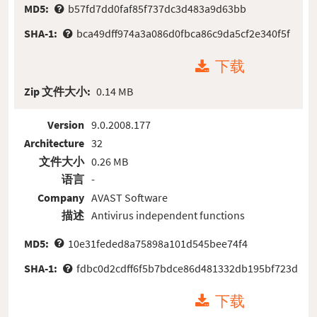
MD5:
b57fd7dd0faf85f737dc3d483a9d63bb
SHA-1:
bca49dff974a3a086d0fbca86c9da5cf2e340f5f
下载
Zip 文件大小:
0.14 MB
Version
9.0.2008.177
Architecture
32
文件大小
0.26 MB
语言
-
Company
AVAST Software
描述
Antivirus independent functions
MD5:
10e31feded8a75898a101d545bee74f4
SHA-1:
fdbc0d2cdff6f5b7bdce86d481332db195bf723d
下载