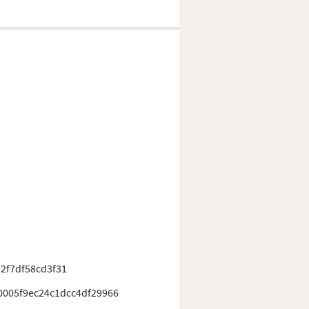
2f7df58cd3f31
0005f9ec24c1dcc4df29966