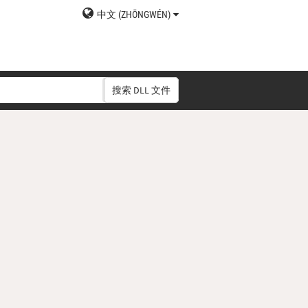
中文 (ZHŌNGWÉN)
搜索 DLL 文件