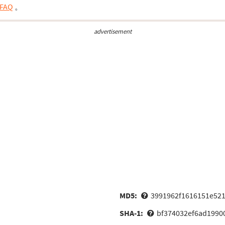
FAQ
。
advertisement
MD5:
3991962f1616151e521
SHA-1:
bf374032ef6ad1990