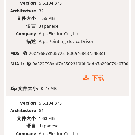
Version
5.5.104.375
Architecture
32
文件大小
1.55 MB
语言
Japanese
Company
Alps Electric Co., Ltd.
描述
Alps Pointing-device Driver
MD5:
20c79a87cb357281836a7684875488c1
SHA-1:
9a522798abf7a5502319f0b9adb7a200679e0700
下载
Zip 文件大小:
0.77 MB
Version
5.5.104.375
Architecture
64
文件大小
1.63 MB
语言
Japanese
Company
Alps Electric Co., Ltd.