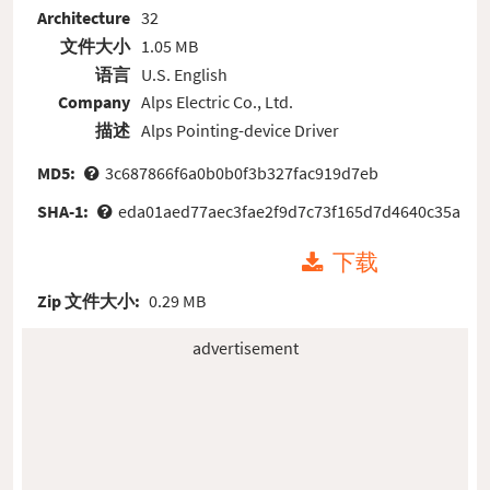
Architecture
32
文件大小
1.05 MB
语言
U.S. English
Company
Alps Electric Co., Ltd.
描述
Alps Pointing-device Driver
MD5:
3c687866f6a0b0b0f3b327fac919d7eb
SHA-1:
eda01aed77aec3fae2f9d7c73f165d7d4640c35a
下载
Zip 文件大小:
0.29 MB
advertisement