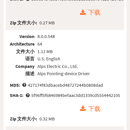
下载
Zip 文件大小:
0.27 MB
Version
8.0.0.548
Architecture
64
文件大小
1.11 MB
语言
U.S. English
Company
Alps Electric Co., Ltd.
描述
Alps Pointing-device Driver
MD5:
427174f83dbacebd48727244b0808dad
SHA-1:
5f96ff5f6846984befaac3dd1339cd5554442105
下载
Zip 文件大小:
0.32 MB