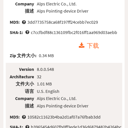
Company
Alps Electric Co., Ltd.
描述
Alps Pointing-device Driver
MD5:
3dd7735758ca68f197ff24cebb7ec029
SHA-1:
c7ccfbdf88c136109fbc2f016ff1aa969d03aebb
下载
Zip 文件大小:
0.34 MB
Version
8.0.0.548
Architecture
32
文件大小
1.01 MB
语言
U.S. English
Company
Alps Electric Co., Ltd.
描述
Alps Pointing-device Driver
MD5:
10582c11623b4ba2d1af07a76fbab3dd
SHA-1:
b3965454d607fb0ff3ede1d36d6879482b4264bc