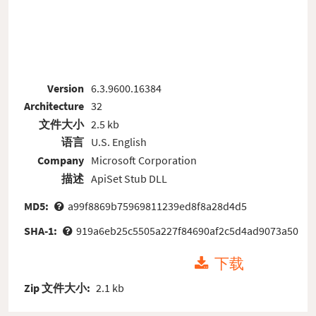
Version
6.3.9600.16384
Architecture
32
文件大小
2.5 kb
语言
U.S. English
Company
Microsoft Corporation
描述
ApiSet Stub DLL
MD5:
a99f8869b75969811239ed8f8a28d4d5
SHA-1:
919a6eb25c5505a227f84690af2c5d4ad9073a50
下载
Zip 文件大小:
2.1 kb