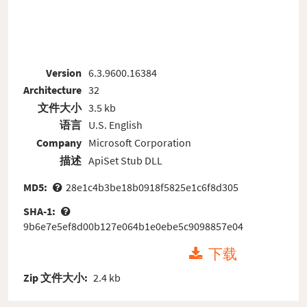
Version
6.3.9600.16384
Architecture
32
文件大小
3.5 kb
语言
U.S. English
Company
Microsoft Corporation
描述
ApiSet Stub DLL
MD5:
28e1c4b3be18b0918f5825e1c6f8d305
SHA-1:
9b6e7e5ef8d00b127e064b1e0ebe5c9098857e04
下载
Zip 文件大小:
2.4 kb