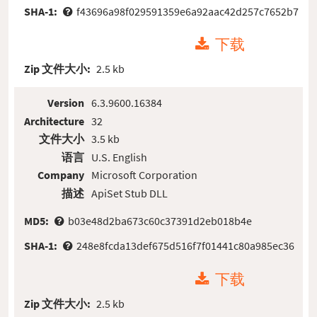
SHA-1:
f43696a98f029591359e6a92aac42d257c7652b7
下载
Zip 文件大小:
2.5 kb
Version
6.3.9600.16384
Architecture
32
文件大小
3.5 kb
语言
U.S. English
Company
Microsoft Corporation
描述
ApiSet Stub DLL
MD5:
b03e48d2ba673c60c37391d2eb018b4e
SHA-1:
248e8fcda13def675d516f7f01441c80a985ec36
下载
Zip 文件大小:
2.5 kb