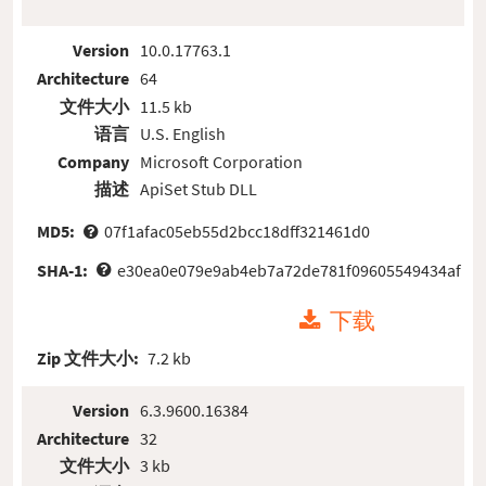
Version
10.0.17763.1
Architecture
64
文件大小
11.5 kb
语言
U.S. English
Company
Microsoft Corporation
描述
ApiSet Stub DLL
MD5:
07f1afac05eb55d2bcc18dff321461d0
SHA-1:
e30ea0e079e9ab4eb7a72de781f09605549434af
下载
Zip 文件大小:
7.2 kb
Version
6.3.9600.16384
Architecture
32
文件大小
3 kb