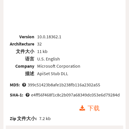
Version
10.0.18362.1
Architecture
32
文件大小
11 kb
语言
U.S. English
Company
Microsoft Corporation
描述
ApiSet Stub DLL
MD5:
399c51423b8afe1b238fb116a2302a55
SHA-1:
e4ff56f468f1c8c2b097a68349dc053e6d79284d
下载
Zip 文件大小:
7.2 kb