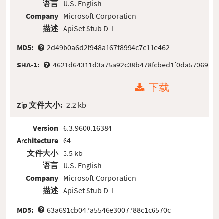
语言
U.S. English
Company
Microsoft Corporation
描述
ApiSet Stub DLL
MD5:
2d49b0a6d2f948a167f8994c7c11e462
SHA-1:
4621d64311d3a75a92c38b478fcbed1f0da57069
下载
Zip 文件大小:
2.2 kb
Version
6.3.9600.16384
Architecture
64
文件大小
3.5 kb
语言
U.S. English
Company
Microsoft Corporation
描述
ApiSet Stub DLL
MD5:
63a691cb047a5546e3007788c1c6570c