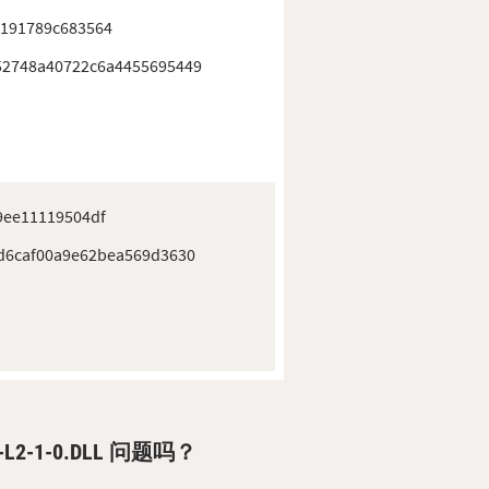
6191789c683564
52748a40722c6a4455695449
9ee11119504df
d6caf00a9e62bea569d3630
L2-1-0.DLL 问题吗？