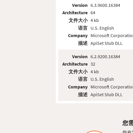
Version
6.3.9600.16384
Architecture
64
文件大小
4 kb
语言
U.S. English
Company
Microsoft Corporatio
描述
ApiSet Stub DLL
Version
6.2.9200.16384
Architecture
32
文件大小
4 kb
语言
U.S. English
Company
Microsoft Corporatio
描述
ApiSet Stub DLL
您需
您有