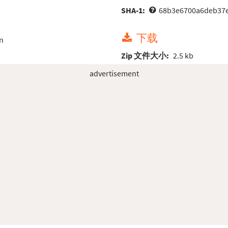
SHA-1:
68b3e6700a6deb37e
下载
n
Zip 文件大小:
2.5 kb
advertisement