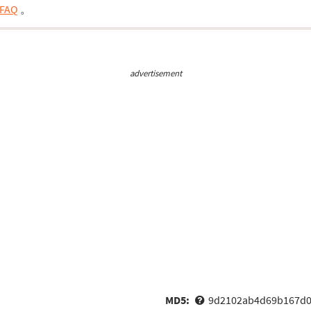
FAQ
。
advertisement
MD5:
9d2102ab4d69b167d