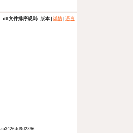
dll文件排序规则:
版本
|
详情
|
语言
0aa3426dd9d2396