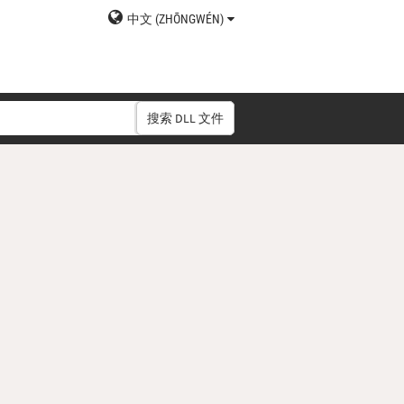
中文 (ZHŌNGWÉN)
搜索 DLL 文件