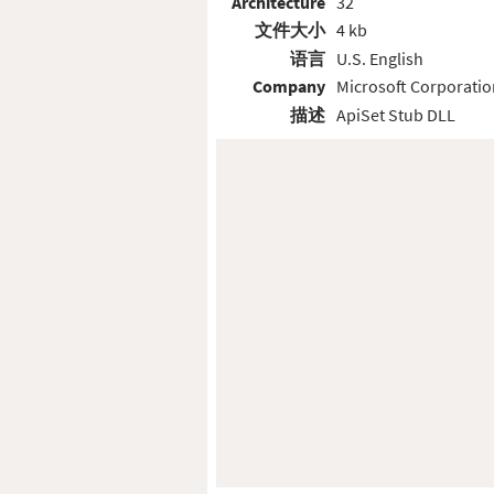
Architecture
32
文件大小
4 kb
语言
U.S. English
Company
Microsoft Corporatio
描述
ApiSet Stub DLL