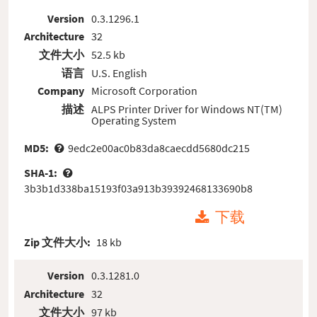
Version
0.3.1296.1
Architecture
32
文件大小
52.5 kb
语言
U.S. English
Company
Microsoft Corporation
描述
ALPS Printer Driver for Windows NT(TM)
Operating System
MD5:
9edc2e00ac0b83da8caecdd5680dc215
SHA-1:
3b3b1d338ba15193f03a913b39392468133690b8
下载
Zip 文件大小:
18 kb
Version
0.3.1281.0
Architecture
32
文件大小
97 kb