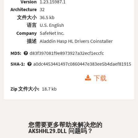
Version
1.23.15987.1
Architecture
32
文件大小
36.5 kb
语言
U.S. English
Company
SafeNet Inc.
描述
Aladdin Hasp HL Drivers Coinstaller
MD5:
d83f397081f9e8973927a32ecf1eccfc
SHA-1:
a0dc4453441497c0860447e383ee5b4daef81915
下载
Zip 文件大小:
18.7 kb
您需要更多帮助来解决您的
AKSHHL29.DLL 问题吗？