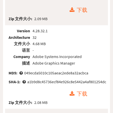
下载
Zip 文件大小:
2.09 MB
Version
4.28.32.1
Architecture
32
文件大小
4.68 MB
语言
-
Company
Adobe Systems Incorporated
描述
Adobe Graphics Manager
MD5:
049ecda5010c105aeac2ede8a32acbca
SHA-1:
a1b9d8c45736ecf84e926c8e5442a4af801254dc
下载
Zip 文件大小:
2.08 MB