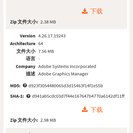
下载
Zip 文件大小:
2.38 MB
Version
4.26.17.19243
Architecture
64
文件大小
7.56 MB
语言
-
Company
Adobe Systems Incorporated
描述
Adobe Graphics Manager
MD5:
d923f3054480065d3d15463f14f1e55b
SHA-1:
d941ab5cdc03d7f44e167647b4770a6142df11ff
下载
Zip 文件大小:
2.98 MB