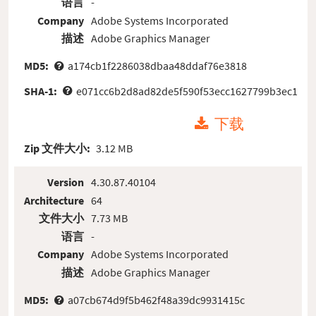
语言
-
Company
Adobe Systems Incorporated
描述
Adobe Graphics Manager
MD5:
a174cb1f2286038dbaa48ddaf76e3818
SHA-1:
e071cc6b2d8ad82de5f590f53ecc1627799b3ec1
下载
Zip 文件大小:
3.12 MB
Version
4.30.87.40104
Architecture
64
文件大小
7.73 MB
语言
-
Company
Adobe Systems Incorporated
描述
Adobe Graphics Manager
MD5:
a07cb674d9f5b462f48a39dc9931415c