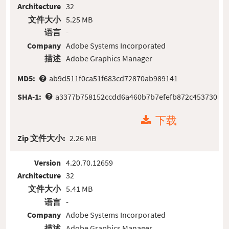
Architecture
32
文件大小
5.25 MB
语言
-
Company
Adobe Systems Incorporated
描述
Adobe Graphics Manager
MD5:
ab9d511f0ca51f683cd72870ab989141
SHA-1:
a3377b758152ccdd6a460b7b7efefb872c453730
下载
Zip 文件大小:
2.26 MB
Version
4.20.70.12659
Architecture
32
文件大小
5.41 MB
语言
-
Company
Adobe Systems Incorporated
描述
Adobe Graphics Manager