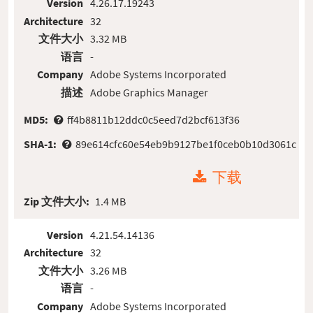
Version
4.26.17.19243
Architecture
32
文件大小
3.32 MB
语言
-
Company
Adobe Systems Incorporated
描述
Adobe Graphics Manager
MD5:
ff4b8811b12ddc0c5eed7d2bcf613f36
SHA-1:
89e614cfc60e54eb9b9127be1f0ceb0b10d3061c
下载
Zip 文件大小:
1.4 MB
Version
4.21.54.14136
Architecture
32
文件大小
3.26 MB
语言
-
Company
Adobe Systems Incorporated