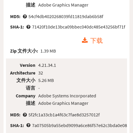
描述
Adobe Graphics Manager
MD5:
54cf4db4020268039fd11819dab6b58f
SHA-1:
71420f10de13bca09bbec040dc485e43256bf71f
下载
Zip 文件大小:
1.39 MB
Version
4.21.34.1
Architecture
32
文件大小
5.26 MB
语言
-
Company
Adobe Systems Incorporated
描述
Adobe Graphics Manager
MD5:
5f2fc1a33cb1a4f63c7fae8d3257012f
SHA-1:
7a07505b9a55ebd9099a6ce86f57e62c3bda0e08