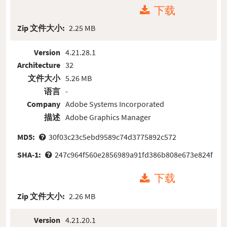
下载
Zip 文件大小:
2.25 MB
Version
4.21.28.1
Architecture
32
文件大小
5.26 MB
语言
-
Company
Adobe Systems Incorporated
描述
Adobe Graphics Manager
MD5:
30f03c23c5ebd9589c74d3775892c572
SHA-1:
247c964f560e2856989a91fd386b808e673e824f
下载
Zip 文件大小:
2.26 MB
Version
4.21.20.1