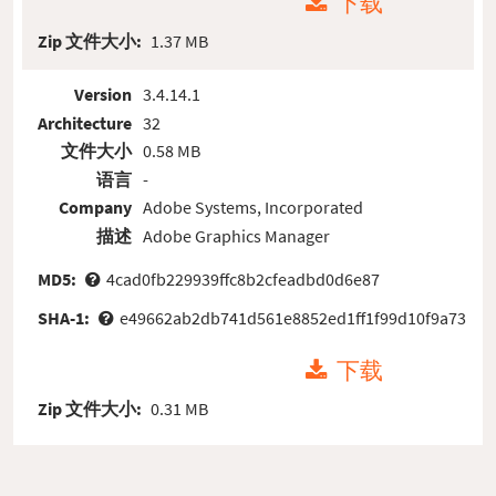
下载
Zip 文件大小:
1.37 MB
Version
3.4.14.1
Architecture
32
文件大小
0.58 MB
语言
-
Company
Adobe Systems, Incorporated
描述
Adobe Graphics Manager
MD5:
4cad0fb229939ffc8b2cfeadbd0d6e87
SHA-1:
e49662ab2db741d561e8852ed1ff1f99d10f9a73
下载
Zip 文件大小:
0.31 MB