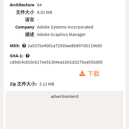
Architecture
64
文件大小
8.01 MB
语言
-
Company
Adobe Systems Incorporated
描述
Adobe Graphics Manager
MD5:
2a5375e4001a72569ae8b897d5119660
SHA-1:
cd9dc4c810cb17ee91304ea1b61d3275ea935d00
下载
Zip 文件大小:
3.12 MB
advertisement