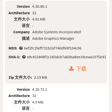
Version
4.30.80.1
Architecture
32
文件大小
4.91 MB
语言
-
Company
Adobe Systems Incorporated
描述
Adobe Graphics Manager
MD5:
6ef2fc1feff731b16f7460f69f104c96
SHA-1:
e8c415848f1c183dcb7a60ba8ee18ceaa1075b91
下载
Zip 文件大小:
2.19 MB
Version
4.30.72.1
Architecture
32
文件大小
4.9 MB
语言
-