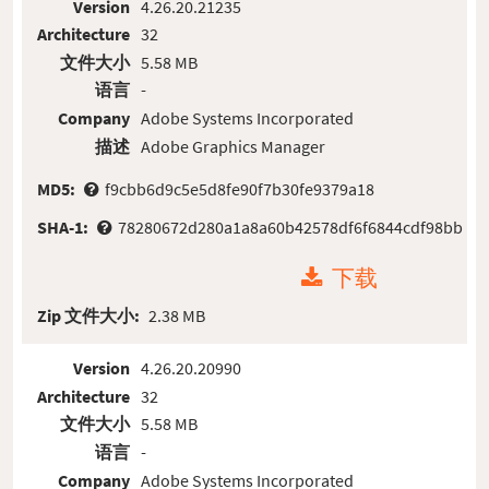
Version
4.26.20.21235
Architecture
32
文件大小
5.58 MB
语言
-
Company
Adobe Systems Incorporated
描述
Adobe Graphics Manager
MD5:
f9cbb6d9c5e5d8fe90f7b30fe9379a18
SHA-1:
78280672d280a1a8a60b42578df6f6844cdf98bb
下载
Zip 文件大小:
2.38 MB
Version
4.26.20.20990
Architecture
32
文件大小
5.58 MB
语言
-
Company
Adobe Systems Incorporated