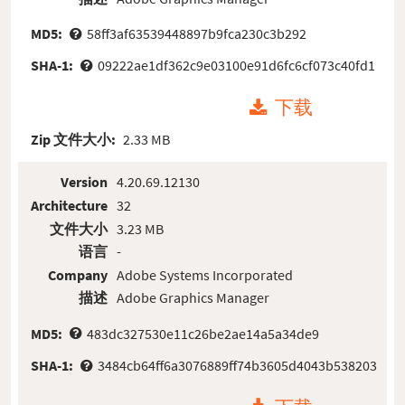
MD5:
58ff3af63539448897b9fca230c3b292
SHA-1:
09222ae1df362c9e03100e91d6fc6cf073c40fd1
下载
Zip 文件大小:
2.33 MB
Version
4.20.69.12130
Architecture
32
文件大小
3.23 MB
语言
-
Company
Adobe Systems Incorporated
描述
Adobe Graphics Manager
MD5:
483dc327530e11c26be2ae14a5a34de9
SHA-1:
3484cb64ff6a3076889ff74b3605d4043b538203