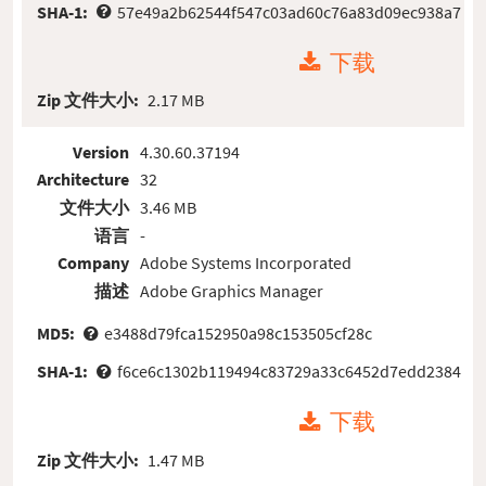
SHA-1:
57e49a2b62544f547c03ad60c76a83d09ec938a7
下载
Zip 文件大小:
2.17 MB
Version
4.30.60.37194
Architecture
32
文件大小
3.46 MB
语言
-
Company
Adobe Systems Incorporated
描述
Adobe Graphics Manager
MD5:
e3488d79fca152950a98c153505cf28c
SHA-1:
f6ce6c1302b119494c83729a33c6452d7edd2384
下载
Zip 文件大小:
1.47 MB