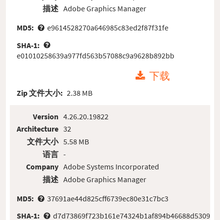
描述
Adobe Graphics Manager
MD5:
e9614528270a646985c83ed2f87f31fe
SHA-1:
e01010258639a977fd563b57088c9a9628b892bb
下载
Zip 文件大小:
2.38 MB
Version
4.26.20.19822
Architecture
32
文件大小
5.58 MB
语言
-
Company
Adobe Systems Incorporated
描述
Adobe Graphics Manager
MD5:
37691ae44d825cff6739ec80e31c7bc3
SHA-1:
d7d73869f723b161e74324b1af894b46688d5309