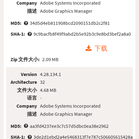
Company
Adobe Systems Incorporated
描述
Adobe Graphics Manager
MD5:
34d5d4eb811908bcd2090151db2c2f81
SHA-1:
9c9bacfb8f49f9abd2b5e92b3c9e8bd3bef2a8a0
下载
Zip 文件大小:
2.09 MB
Version
4.28.134.1
Architecture
32
文件大小
4.68 MB
语言
-
Company
Adobe Systems Incorporated
描述
Adobe Graphics Manager
MD5:
aa3fd4237ee3c7c57d5dbc0ea38e2962
SHA-1:
3de2d1ebd2a4e5468313f7e787c506605615428a