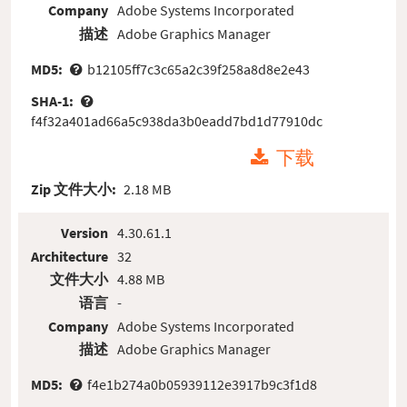
Company
Adobe Systems Incorporated
描述
Adobe Graphics Manager
MD5:
b12105ff7c3c65a2c39f258a8d8e2e43
SHA-1:
f4f32a401ad66a5c938da3b0eadd7bd1d77910dc
下载
Zip 文件大小:
2.18 MB
Version
4.30.61.1
Architecture
32
文件大小
4.88 MB
语言
-
Company
Adobe Systems Incorporated
描述
Adobe Graphics Manager
MD5:
f4e1b274a0b05939112e3917b9c3f1d8