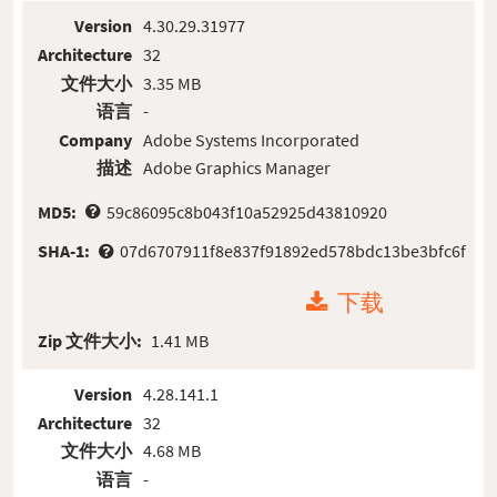
Version
4.30.29.31977
Architecture
32
文件大小
3.35 MB
语言
-
Company
Adobe Systems Incorporated
描述
Adobe Graphics Manager
MD5:
59c86095c8b043f10a52925d43810920
SHA-1:
07d6707911f8e837f91892ed578bdc13be3bfc6f
下载
Zip 文件大小:
1.41 MB
Version
4.28.141.1
Architecture
32
文件大小
4.68 MB
语言
-