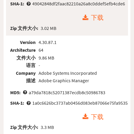
SHA-1:
49042848df2faac82210a26a8c0ddef5efb4cde6
下载
Zip 文件大小:
3.02 MB
Version
4.30.87.1
Architecture
64
文件大小
9.86 MB
语言
-
Company
Adobe Systems Incorporated
描述
Adobe Graphics Manager
MD5:
a79da7818c52071387ecdb8c50986783
SHA-1:
1a0c6626bc3737ab0456d083eb87066e75fa9535
下载
Zip 文件大小:
3.3 MB